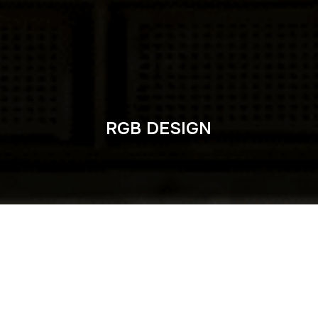
RGB DESIGN
A PROPOS
RGB.SWISS
Sàrl
est un atelier romand dédié aux métiers
de l’audiovisuel, du design et de la scénographie. Présent