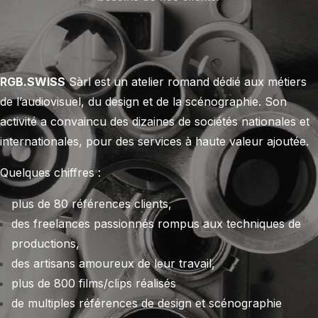
RGB.SWISS
Sàrl est un atelier romand dédié aux métiers
de l’audiovisuel, du design et de la scénographie. Son
activité a convaincu des dizaines de sociétés nationales et
internationales, pour des services à haute valeur ajoutée.
Quelques chiffres :
plus de 80 références clients,
des freelances passionnés rompus aux techniques de
productions,
des artisans amoureux de leur travail,
plus de 800 films/clips réalisés
de multiples références de design et scénographie